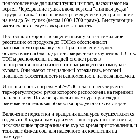
подготовленные для жарки тушки цыплят, насаживают на
вертел. Чередование тушек вдоль вертела "спинка-грудка",
"грудка-спинка" обеспечивает размещение и центрирование
на нем до 5/4 тушек (весом 1000-1700 грамм). Выступающие
части тушек следует аккуратно заправить.
Постоянная скорость вращения шампура и оптимальное
расстояние от продукта до ТЭНов обеспечивают
равномерную прожарку кур. Приготовление тушек
осуществляется благодаря инфракрасному излучению ТЭНов.
ТЭНы расположены на задней стенке гриля в
непосредственной близости от вращающегося шампура с
курами. Они имеют специальный отражатель, который
повышает эффективность и равномерность нагрева продукта.
Интенсивность нагрева +50/+250C плавно регулируется
терморегулятором, ручка которого расположена на передней
панели гриля. По мере вращения шампура происходит
равномерная тепловая обработка продукта со всех сторон.
Включение подсветки и вращения шампуров осуществляется
отдельно. Каждый шампур имеет в конструкции три спицы,
исключающие проворачивание кур во время приготовления, и
торцевые фиксаторы для надежного их крепления на
шампуре.