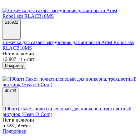
218922
Ложечка для сахара загрузочная для аппарата Artist RoboLabs
RLACB10MS
Нет в наличии
12 807
/шт
,41 тг
В корзину
40793
(100шт) Пакет полиэтиленовый для попкорна, трехцветный
рисунок (Heap-O-Corn)
Нет в наличии
5 328
/шт
,16 тг
Подробнее