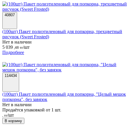
40807
(100шт) Пакет полиэтиленовый для попкорна, трехцветный
рисунок (Sweet Frosted)
Нет в наличии
5 039
/шт
,48 тг
Подробнее
114434
(100шт) Пакет полиэтиленовый для попкорна, "Целый мешок
попкорна", без завязок
Нет в наличии
Продаётся упаковкой от 1 шт.
/шт
, тг
В корзину