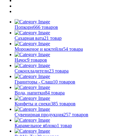
Попкорн
666 товаров
Сахарная вата
21 товар
Мороженое и коктейли
54 товара
Начос
9 товаров
Сокоохладители
23 товара
Граниторы - Слаш
10 товаров
Вода, напитки
84 товара
Конфеты и снеки
385 товаров
Сувенирная продукция
257 товаров
Карамельное яблоко
1 товар