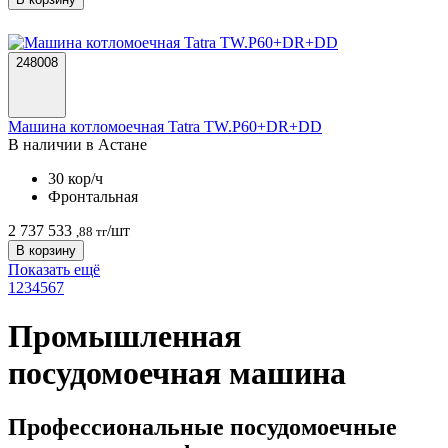
248008
Машина котломоечная Tatra TW.P60+DR+DD
В наличии в Астанe
30 кор/ч
Фронтальная
2 737 533
/шт
,88 тг
В корзину
Показать ещё
1
2
3
4
5
6
7
Промышленная
посудомоечная машина
Профессиональные посудомоечные