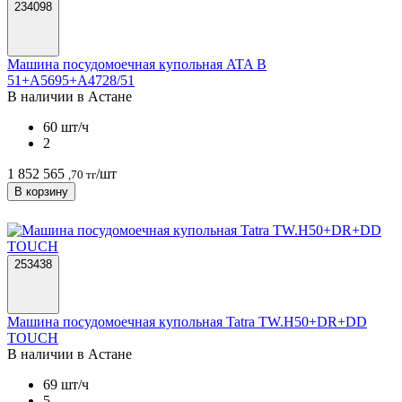
234098
Машина посудомоечная купольная ATA B
51+А5695+А4728/51
В наличии в Астанe
60 шт/ч
2
1 852 565
/шт
,70 тг
В корзину
253438
Машина посудомоечная купольная Tatra TW.H50+DR+DD
TOUCH
В наличии в Астанe
69 шт/ч
5