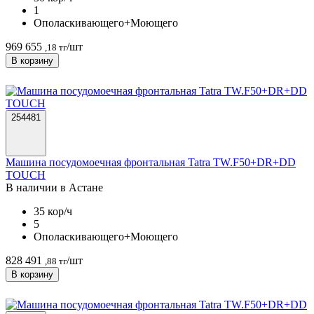
1
Ополаскивающего+Моющего
969 655
/шт
,18 тг
В корзину
254481
Машина посудомоечная фронтальная Tatra TW.F50+DR+DD
TOUCH
В наличии в Астанe
35 кор/ч
5
Ополаскивающего+Моющего
828 491
/шт
,88 тг
В корзину