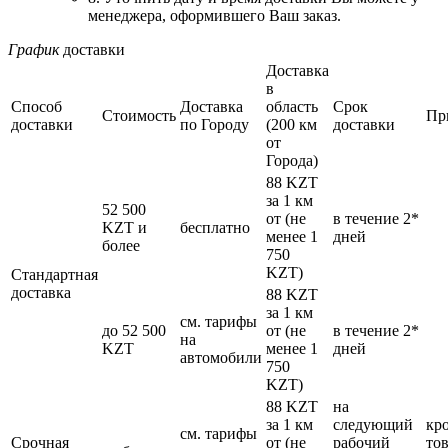
менеджера, оформившего Ваш заказ.
График
доставки
Доставка
в
Способ
Доставка
область
Срок
Стоимость
Пр
доставки
по Городу
(200 км
доставки
от
Города)
88 KZT
за 1 км
52 500
от (не
в течение 2*
KZT и
бесплатно
менее 1
дней
более
750
KZT)
Стандартная
доставка
88 KZT
за 1 км
см. тарифы
до 52 500
от (не
в течение 2*
на
KZT
менее 1
дней
автомобили
750
KZT)
88 KZT
на
за 1 км
следующий
кр
см. тарифы
Cрочная
от (не
рабочий
то