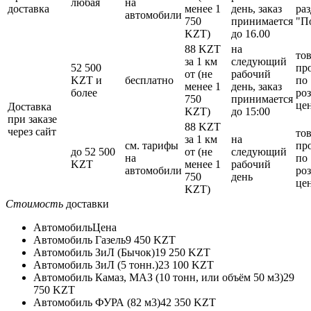
любая
на
доставка
менее 1
день, заказ
раз
автомобили
750
принимается
"П
KZT)
до 16.00
88 KZT
на
то
за 1 км
следующий
52 500
пр
от (не
рабочий
KZT и
бесплатно
по
менее 1
день, заказ
более
ро
750
принимается
це
Доставка
KZT)
до 15:00
при заказе
88 KZT
через сайт
то
за 1 км
на
см. тарифы
пр
до 52 500
от (не
следующий
на
по
KZT
менее 1
рабочий
автомобили
ро
750
день
це
KZT)
Стоимость
доставки
Автомобиль
Цена
Автомобиль Газель
9 450 KZT
Автомобиль ЗиЛ (Бычок)
19 250 KZT
Автомобиль ЗиЛ (5 тонн.)
23 100 KZT
Автомобиль Камаз, МАЗ (10 тонн, или объём 50 м3)
29
750 KZT
Автомобиль ФУРА (82 м3)
42 350 KZT