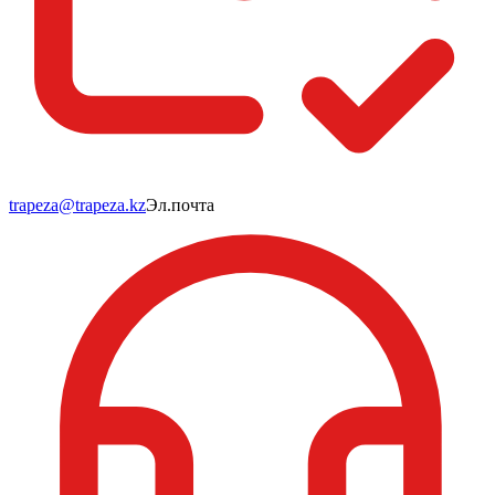
trapeza@trapeza.kz
Эл.почта