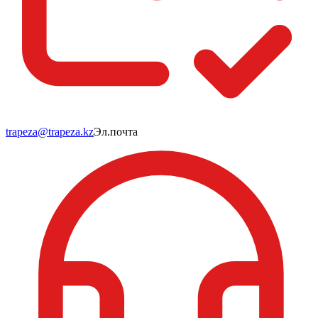
trapeza@trapeza.kz
Эл.почта