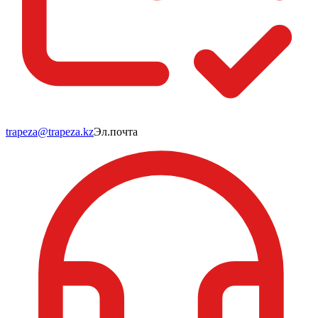
trapeza@trapeza.kz
Эл.почта