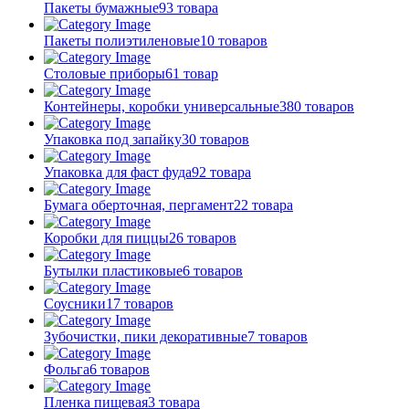
Пакеты бумажные
93 товара
Пакеты полиэтиленовые
10 товаров
Столовые приборы
61 товар
Контейнеры, коробки универсальные
380 товаров
Упаковка под запайку
30 товаров
Упаковка для фаст фуда
92 товара
Бумага оберточная, пергамент
22 товара
Коробки для пиццы
26 товаров
Бутылки пластиковые
6 товаров
Соусники
17 товаров
Зубочистки, пики декоративные
7 товаров
Фольга
6 товаров
Пленка пищевая
3 товара