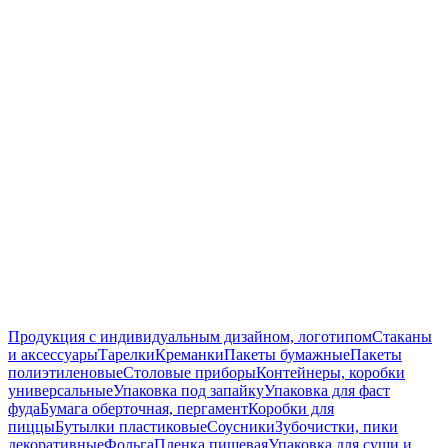
Продукция с индивидуальным дизайном, логотипом
Стаканы
и аксессуары
Тарелки
Креманки
Пакеты бумажные
Пакеты
полиэтиленовые
Столовые приборы
Контейнеры, коробки
универсальные
Упаковка под запайку
Упаковка для фаст
фуда
Бумага оберточная, пергамент
Коробки для
пиццы
Бутылки пластиковые
Соусники
Зубочистки, пики
декоративные
Фольга
Пленка пищевая
Упаковка для суши и