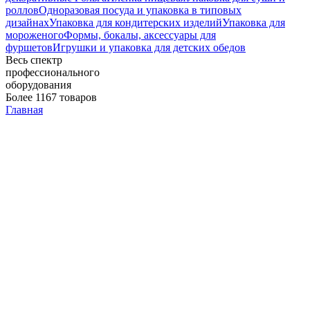
роллов
Одноразовая посуда и упаковка в типовых
дизайнах
Упаковка для кондитерских изделий
Упаковка для
мороженого
Формы, бокалы, аксессуары для
фуршетов
Игрушки и упаковка для детских обедов
Весь спектр
профессионального
оборудования
Более 1167 товаров
Главная