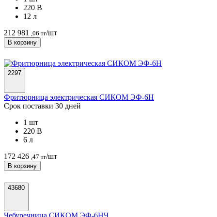
220 В
12 л
212 981
/шт
,06 тг
В корзину
2297
Фритюрница электрическая СИКОМ ЭФ-6H
Срок поставки 30 дней
1 шт
220 В
6 л
172 426
/шт
,47 тг
В корзину
43680
Чебуречница СИКОМ ЭФ-6HЧ