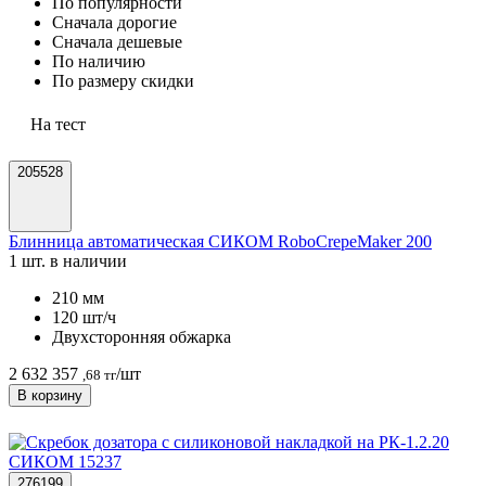
По популярности
Cначала дорогие
Cначала дешевые
По наличию
По размеру скидки
На тест
205528
Блинница автоматическая СИКОМ RoboCrepeMaker 200
1 шт. в наличии
210 мм
120 шт/ч
Двухсторонняя обжарка
2 632 357
/шт
,68 тг
В корзину
276199