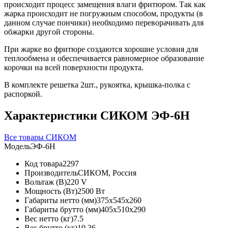
происходит процесс замещения влаги фритюром. Так как
жарка происходит не погружным способом, продукты (в
данном случае пончики) необходимо переворачивать для
обжарки другой стороны.
При жарке во фритюре создаются хорошие условия для
теплообмена и обеспечивается равномерное образование
корочки на всей поверхности продукта.
В комплекте решетка 2шт., рукоятка, крышка-полка с
распоркой.
Характеристики СИКОМ ЭФ-6H
Все товары СИКОМ
Модель
ЭФ-6H
Код товара
2297
Производитель
СИКОМ, Россия
Вольтаж (В)
220 V
Мощность (Вт)
2500 Вт
Габариты нетто (мм)
375x545x260
Габариты брутто (мм)
405x510x290
Вес нетто (кг)
7.5
Вес брутто (кг)
10.36