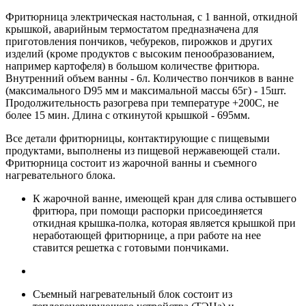
Фритюрница электрическая настольная, с 1 ванной, откидной
крышкой, аварийным термостатом предназначена для
приготовления пончиков, чебуреков, пирожков и других
изделий (кроме продуктов с высоким пенообразованием,
например картофеля) в большом количестве фритюра.
Внутренний объем ванны - 6л. Количество пончиков в ванне
(максимального D95 мм и максимальной массы 65г) - 15шт.
Продолжительность разогрева при температуре +200С, не
более 15 мин. Длина с откинутой крышкой - 695мм.
Все детали фритюрницы, контактирующие с пищевыми
продуктами, выполнены из пищевой нержавеющей стали.
Фритюрница состоит из жарочной ванны и съемного
нагревательного блока.
К жарочной ванне, имеющей кран для слива остывшего
фритюра, при помощи распорки присоединяется
откидная крышка-полка, которая является крышкой при
неработающей фритюрнице, а при работе на нее
ставится решетка с готовыми пончиками.
Съемный нагревательный блок состоит из