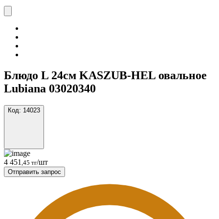
Блюдо L 24см KASZUB-HEL овальное
Lubiana 03020340
Код:
14023
4 451
/шт
,45 тг
Отправить запрос