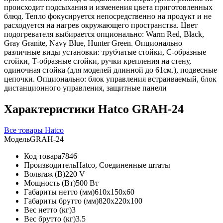
происходит подсыхания и изменения цвета приготовленных
блюд. Тепло фокусируется непосредственно на продукт и не
расходуется на нагрев окружающего пространства. Цвет
подогревателя выбирается опционально: Warm Red, Black,
Gray Granite, Navy Blue, Hunter Green. Опционально
различные виды установки: трубчатые стойки, С-образные
стойки, Т-образные стойки, ручки крепления на стену,
одиночная стойка (для моделей длинной до 61см.), подвесные
цепочки. Опционально: блок управления встраиваемый, блок
дистанционного управления, защитные панели
Характеристики Hatco GRAH-24
Все товары Hatco
Модель
GRAH-24
Код товара
7846
Производитель
Hatco, Соединенные штаты
Вольтаж (В)
220 V
Мощность (Вт)
500 Вт
Габариты нетто (мм)
610x150x60
Габариты брутто (мм)
820x220x100
Вес нетто (кг)
3
Вес брутто (кг)
3.5