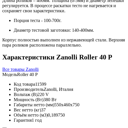
Длина роликов – 400мм. Толщина (0-5мм) и диаметр лепешки
регулируется. В процессе раскатки тесто не нагревается и
сохраняет свои характеристики.
Порция теста - 100-700г.
Диаметр тестовой заготовки: 140-400мм.
Корпус полностью выполнен из нержавеющей стали. Верхняя
пара роликов расположена параллельно.
Характеристики Zanolli Roller 40 P
Все товары Zanolli
Модель
Roller 40 P
Код товара
11599
Производитель
Zanolli, Италия
Вольтаж (В)
220 V
Мощность (Вт)
380 Вт
Габариты нетто (мм)
550x460x750
Вес нетто (кг)
37
Объём нетто (м3)
0,189750
Гарантия
1 год