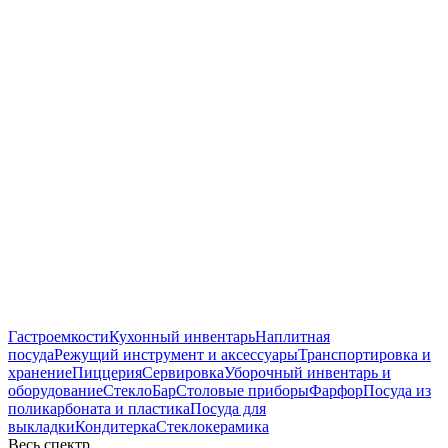
Гастроемкости
Кухонный инвентарь
Наплитная
посуда
Режущий инструмент и аксессуары
Транспортировка и
хранение
Пиццерия
Сервировка
Уборочный инвентарь и
оборудование
Стекло
Бар
Столовые приборы
Фарфор
Посуда из
поликарбоната и пластика
Посуда для
выкладки
Кондитерка
Стеклокерамика
Весь спектр