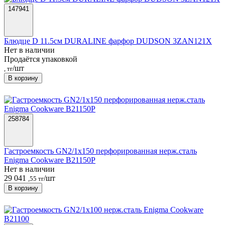
147941
Блюдце D 11.5см DURALINE фарфор DUDSON 3ZAN121X
Нет в наличии
Продаётся упаковкой
/шт
, тг
В корзину
258784
Гастроемкость GN2/1х150 перфорированная нерж.сталь
Enigma Cookware B21150P
Нет в наличии
29 041
/шт
,55 тг
В корзину