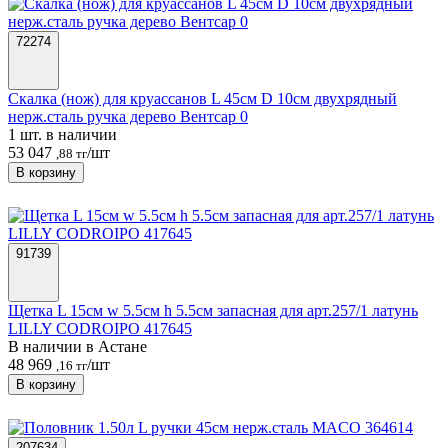
72274
Скалка (нож) для круассанов L 45см D 10см двухрядный
нерж.сталь ручка дерево Вентсар 0
1 шт. в наличии
53 047
/шт
,88 тг
В корзину
91739
Щетка L 15см w 5.5см h 5.5см запасная для арт.257/1 латунь
LILLY CODROIPO 417645
В наличии в Астанe
48 969
/шт
,16 тг
В корзину
207634