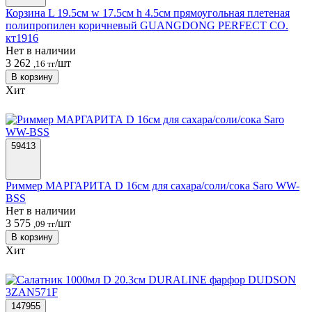
Корзина L 19.5см w 17.5см h 4.5см прямоугольная плетеная
полипропилен коричневый GUANGDONG PERFECT CO.
кт1916
Нет в наличии
3 262
/шт
,16 тг
В корзину
Хит
59413
Риммер МАРГАРИТА D 16см для сахара/соли/сока Saro WW-
BSS
Нет в наличии
3 575
/шт
,09 тг
В корзину
Хит
147955