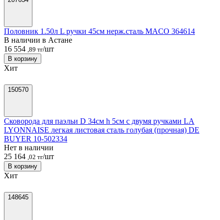
Половник 1.50л L ручки 45см нерж.сталь MACO 364614
В наличии в Астанe
16 554
/шт
,89 тг
В корзину
Хит
150570
Сковорода для паэльи D 34см h 5см с двумя ручками LA
LYONNAISE легкая листовая сталь голубая (прочная) DE
BUYER 10-502334
Нет в наличии
25 164
/шт
,02 тг
В корзину
Хит
148645