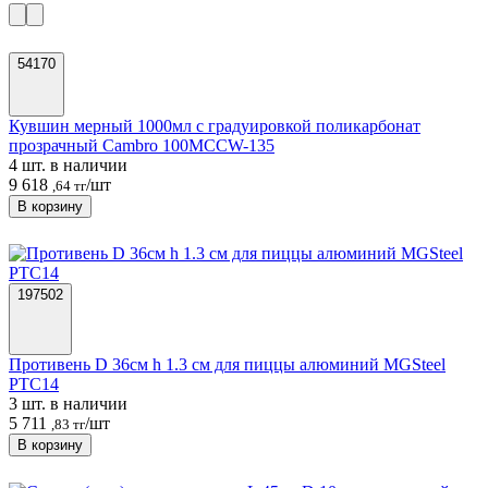
54170
Кувшин мерный 1000мл с градуировкой поликарбонат
прозрачный Cambro 100MCCW-135
4 шт. в наличии
9 618
/шт
,64 тг
В корзину
197502
Противень D 36см h 1.3 см для пиццы алюминий MGSteel
PTC14
3 шт. в наличии
5 711
/шт
,83 тг
В корзину