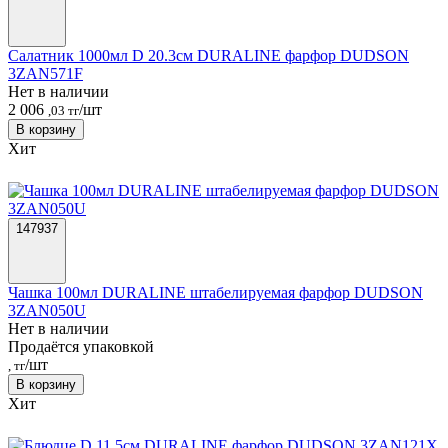
Салатник 1000мл D 20.3см DURALINE фарфор DUDSON
3ZAN571F
Нет в наличии
2 006
/шт
,03 тг
В корзину
Хит
147937
Чашка 100мл DURALINE штабелируемая фарфор DUDSON
3ZAN050U
Нет в наличии
Продаётся упаковкой
/шт
, тг
В корзину
Хит