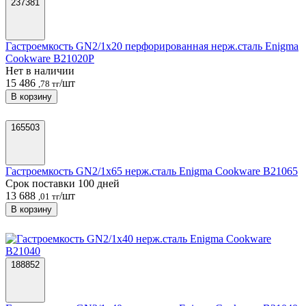
237381
Гастроемкость GN2/1х20 перфорированная нерж.сталь Enigma
Cookware B21020P
Нет в наличии
15 486
/шт
,78 тг
В корзину
165503
Гастроемкость GN2/1х65 нерж.сталь Enigma Cookware B21065
Срок поставки 100 дней
13 688
/шт
,01 тг
В корзину
188852