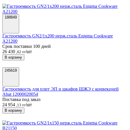
188849
Гастроемкость GN2/1х200 нерж.сталь Enigma Cookware
A21200
Срок поставки 100 дней
26 430
/шт
,62 тг
В корзину
245619
Гастроемкость для плит ЭП и шкафов ШЖЭ с конвекцией
Abat 12000020054
Поставка под заказ
24 954
/шт
,13 тг
В корзину