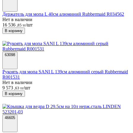
Держатель для мопа L 40см алюминий Rubbermaid R034562
Нет в наличии
16 536
/шт
,85 тг
В корзину
63098
Рукоять для мопа SANI L 139см алюминий серый Rubbermaid
R001531
Нет в наличии
9 573
/шт
,63 тг
В корзину
46605