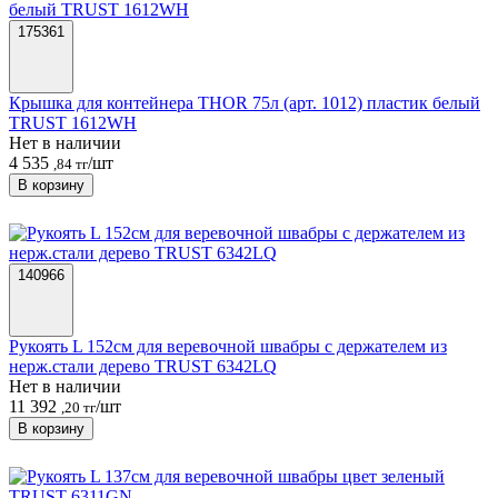
175361
Крышка для контейнера THOR 75л (арт. 1012) пластик белый
TRUST 1612WH
Нет в наличии
4 535
/шт
,84 тг
В корзину
140966
Рукоять L 152см для веревочной швабры с держателем из
нерж.стали дерево TRUST 6342LQ
Нет в наличии
11 392
/шт
,20 тг
В корзину