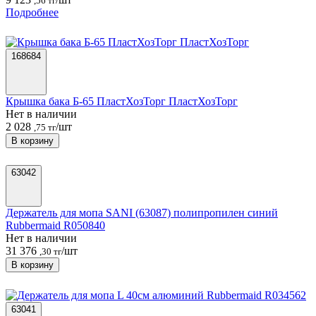
,56 тг
Подробнее
168684
Крышка бака Б-65 ПластХозТорг ПластХозТорг
Нет в наличии
2 028
/шт
,75 тг
В корзину
63042
Держатель для мопа SANI (63087) полипропилен синий
Rubbermaid R050840
Нет в наличии
31 376
/шт
,30 тг
В корзину
63041