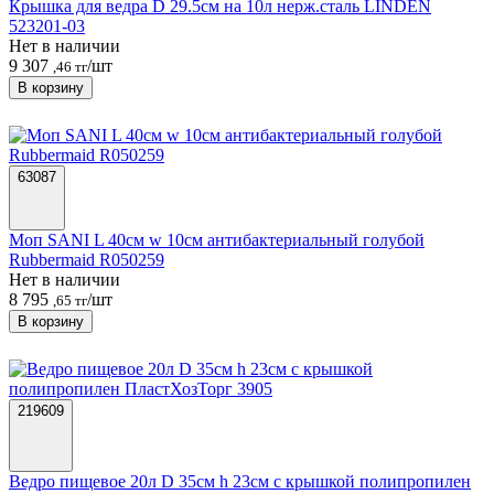
Крышка для ведра D 29.5см на 10л нерж.сталь LINDEN
523201-03
Нет в наличии
9 307
/шт
,46 тг
В корзину
63087
Моп SANI L 40см w 10см антибактериальный голубой
Rubbermaid R050259
Нет в наличии
8 795
/шт
,65 тг
В корзину
219609
Ведро пищевое 20л D 35см h 23см с крышкой полипропилен