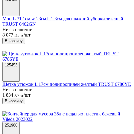
Моп L 71.1см w 23см h 1.3см для влажной уборки зеленый
TRUST 6462GN
Нет в наличии
8 077
/шт
,35 тг
В корзину
125453
Щетка-утюжок L 17см полипропилен желтый TRUST 6786YE
Нет в наличии
1 834
/шт
,67 тг
В корзину
251986