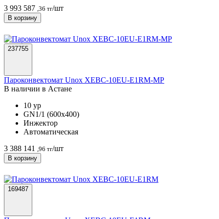
3 993 587
/шт
,36 тг
В корзину
237755
Пароконвектомат Unox XEBC-10EU-E1RM-MP
В наличии в Астанe
10 ур
GN1/1 (600х400)
Инжектор
Автоматическая
3 388 141
/шт
,96 тг
В корзину
169487