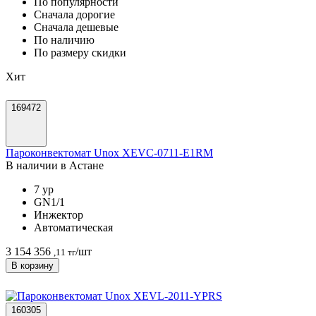
По популярности
Cначала дорогие
Cначала дешевые
По наличию
По размеру скидки
Хит
169472
Пароконвектомат Unox XEVC-0711-E1RM
В наличии в Астанe
7 ур
GN1/1
Инжектор
Автоматическая
3 154 356
/шт
,11 тг
В корзину
160305