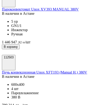
Пароконвектомат Unox XV393 MANUAL 380V
В наличии в Астанe
5 ур
GN1/1
Инжектор
Ручная
1 446 947
/шт
,92 тг
В корзину
112503
Печь конвекционная Unox XFT193 (Manual H.) 380V
В наличии в Астанe
600х400
4 шт
Пароувлажнение
380 В