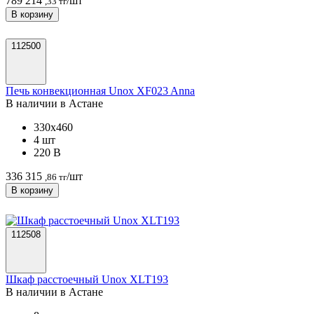
789 214
/шт
,33 тг
В корзину
112500
Печь конвекционная Unox XF023 Anna
В наличии в Астанe
330х460
4 шт
220 В
336 315
/шт
,86 тг
В корзину
112508
Шкаф расстоечный Unox XLT193
В наличии в Астанe