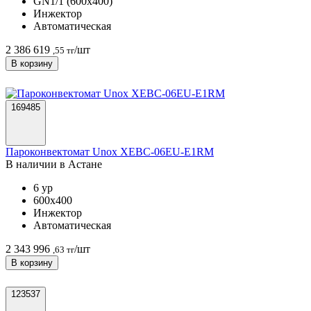
GN1/1 (600х400)
Инжектор
Автоматическая
2 386 619
/шт
,55 тг
В корзину
169485
Пароконвектомат Unox XEBC-06EU-E1RM
В наличии в Астанe
6 ур
600х400
Инжектор
Автоматическая
2 343 996
/шт
,63 тг
В корзину
123537