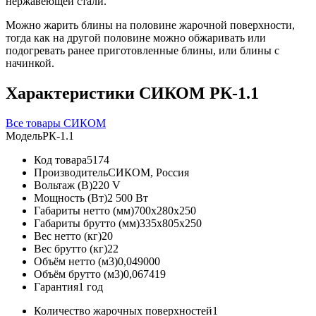
нержавеющей стали.
Можно жарить блины на половине жарочной поверхности,
тогда как на другой половине можно обжаривать или
подогревать ранее приготовленные блины, или блины с
начинкой.
Характеристики СИКОМ РК-1.1
Все товары СИКОМ
Модель
РК-1.1
Код товара
5174
Производитель
СИКОМ, Россия
Вольтаж (В)
220 V
Мощность (Вт)
2 500 Вт
Габариты нетто (мм)
700x280x250
Габариты брутто (мм)
335x805x250
Вес нетто (кг)
20
Вес брутто (кг)
22
Объём нетто (м3)
0,049000
Объём брутто (м3)
0,067419
Гарантия
1 год
Количество жарочных поверхностей
1