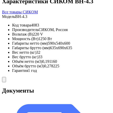
Характеристики СИКОМ ВН-4.3
Все товары СИКОМ
Модель
ВН-4.3
Код товара
4083
Производитель
СИКОМ, Россия
Вольтаж (В)
220 V
Мощность (Вт)
1250 Вт
Габариты нетто (мм)
590x540x600
Габариты брутто (мм)
635x690x635
Вес нетто (кг)
32
Вес брутто (кг)
33
Объём нетто (м3)
0,191160
Объём брутто (м3)
0,278225
Гарантия
1 год
Документы