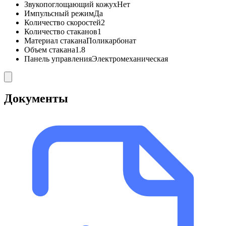
Звукопоглощающий кожух
Нет
Импульсный режим
Да
Количество скоростей
2
Количество стаканов
1
Материал стакана
Поликарбонат
Объем стакана
1.8
Панель управления
Электромеханическая
Документы