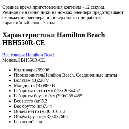
Среднее время приготовления коктейля - 12 секунд.
Резиновые наконечники на ножках блендера предотвращают
скольжение блендера по поверхности при работе.
Гарантийный срок - 3 года.
Характеристики Hamilton Beach
HBH550R-CE
Все товары Hamilton Beach
Модель
HBH550R-CE
Код товара
259096
Производитель
Hamilton Beach, Соединенные штаты
Вольтаж (В)
220 V
Мощность (Вт)
880 Вт
Габариты нетто (мм)
178x203x457
Габариты брутто (мм)
290x285x455
Вес нетто (кг)
5.3
Вес брутто (кг)
7.44
Объём нетто (м3)
0,016513
Объём брутто (м3)
0,037606
Гарантия
1 год