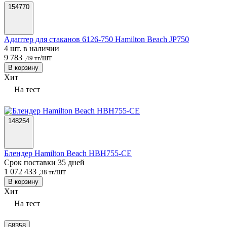
154770
Адаптер для стаканов 6126-750 Hamilton Beach JP750
4 шт. в наличии
9 783
/шт
,49 тг
В корзину
Хит
На тест
148254
Блендер Hamilton Beach HBH755-CE
Срок поставки 35 дней
1 072 433
/шт
,38 тг
В корзину
Хит
На тест
68358