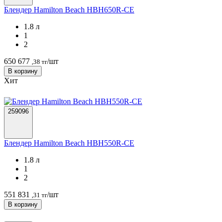
Блендер Hamilton Beach HBH650R-СЕ
1.8 л
1
2
650 677
/шт
,38 тг
В корзину
Хит
259096
Блендер Hamilton Beach HBH550R-CE
1.8 л
1
2
551 831
/шт
,31 тг
В корзину