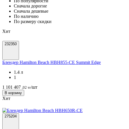
По популярности
Cначала дорогие
Cначала дешевые
По наличию
По размеру скидки
Хит
232350
Блендер Hamilton Beach HBH855-CE Summit Edge
1.4 л
1
1 101 407
/шт
,02 тг
В корзину
Хит
275204