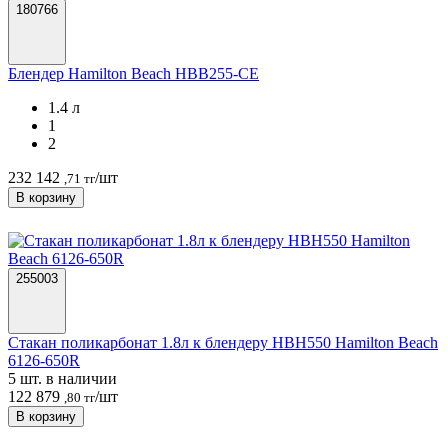
180766
Блендер Hamilton Beach HBB255-CE
1.4 л
1
2
232 142
/шт
,71 тг
В корзину
255003
Стакан поликарбонат 1.8л к блендеру HBH550 Hamilton Beach
6126-650R
5 шт. в наличии
122 879
/шт
,80 тг
В корзину