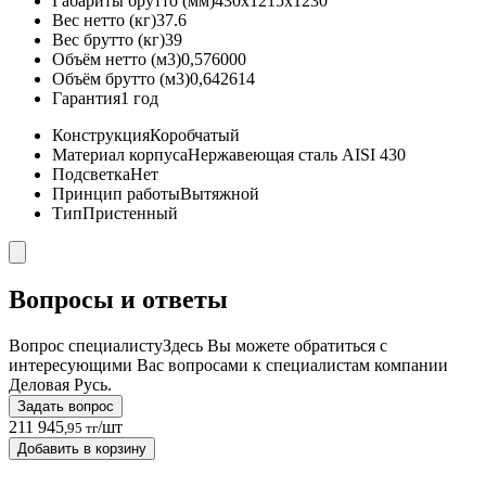
Габариты брутто (мм)
430x1215x1230
Вес нетто (кг)
37.6
Вес брутто (кг)
39
Объём нетто (м3)
0,576000
Объём брутто (м3)
0,642614
Гарантия
1 год
Конструкция
Коробчатый
Материал корпуса
Нержавеющая сталь AISI 430
Подсветка
Нет
Принцип работы
Вытяжной
Тип
Пристенный
Вопросы и ответы
Вопрос специалисту
Здесь Вы можете обратиться с
интересующими Вас вопросами к специалистам компании
Деловая Русь.
Задать вопрос
211 945
/шт
,95 тг
Добавить в корзину