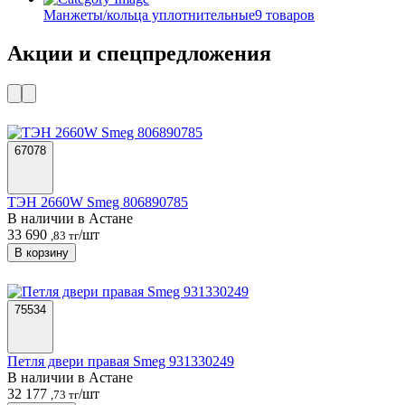
Манжеты/кольца уплотнительные
9 товаров
Акции и спецпредложения
67078
ТЭН 2660W Smeg 806890785
В наличии в Астанe
33 690
/шт
,83 тг
В корзину
75534
Петля двери правая Smeg 931330249
В наличии в Астанe
32 177
/шт
,73 тг