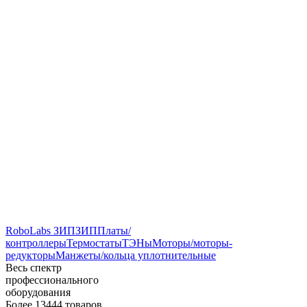
RoboLabs ЗИП
ЗИП
Платы/
контроллеры
Термостаты
ТЭНы
Моторы/моторы-
редукторы
Манжеты/кольца уплотнительные
Весь спектр
профессионального
оборудования
Более 13444 товаров