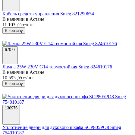
Кабель средств управления Smeg 821290654
В наличии в Астанe
11 103
/шт
,09 тг
В корзину
67077
Лампа 25W 230V G14 термостойкая Smeg 824610176
В наличии в Астанe
10 595
/шт
,99 тг
В корзину
136976
Уплотнение двери для духового шкафа SCP805PO8 Smeg
754010187