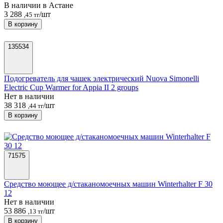
В наличии в Астанe
3 288
/шт
,45 тг
В корзину
135534
Подогреватель для чашек электрический Nuova Simonelli
Electric Cup Warmer for Appia II 2 groups
Нет в наличии
38 318
/шт
,44 тг
В корзину
71575
Средство моющее д/стаканомоечных машин Winterhalter F 30
12
Нет в наличии
53 886
/шт
,13 тг
В корзину