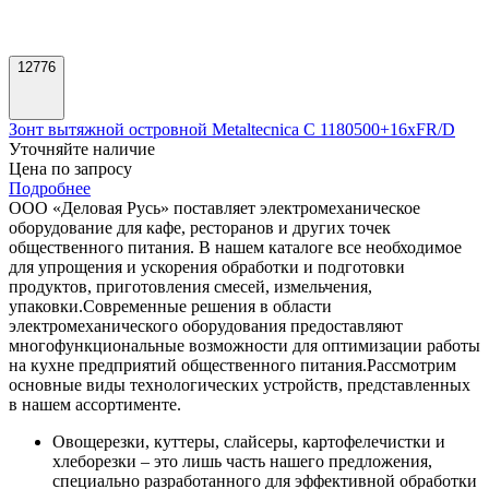
Зонт вытяжной островной Metaltecnica C 1180500+16xFR/D
Уточняйте наличие
Цена по запросу
Подробнее
ООО «Деловая Русь» поставляет электромеханическое
оборудование для кафе, ресторанов и других точек
общественного питания. В нашем каталоге все необходимое
для упрощения и ускорения обработки и подготовки
продуктов, приготовления смесей, измельчения,
упаковки.
Современные решения в области
электромеханического оборудования предоставляют
многофункциональные возможности для оптимизации работы
на кухне предприятий общественного питания.
Рассмотрим
основные виды технологических устройств, представленных
в нашем ассортименте.
Овощерезки, куттеры, слайсеры, картофелечистки и
хлеборезки – это лишь часть нашего предложения,
специально разработанного для эффективной обработки
и нарезки продуктов.
Миксеры и блендеры, включенные в наш ассортимент,
обеспечивают идеальное сочетание скорости и качества
при перемешивании и взбивании.
Процессоры, комбайны и УКМ предоставляют
максимальные возможности для работы с различными