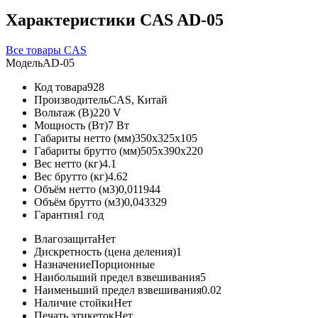
Характеристики CAS AD-05
Все товары CAS
Модель
AD-05
Код товара
928
Производитель
CAS, Китай
Вольтаж (В)
220 V
Мощность (Вт)
7 Вт
Габариты нетто (мм)
350x325x105
Габариты брутто (мм)
505x390x220
Вес нетто (кг)
4.1
Вес брутто (кг)
4.62
Объём нетто (м3)
0,011944
Объём брутто (м3)
0,043329
Гарантия
1 год
Влагозащита
Нет
Дискретность (цена деления)
1
Назначение
Порционные
Наибольший предел взвешивания
5
Наименьший предел взвешивания
0.02
Наличие стойки
Нет
Печать этикеток
Нет