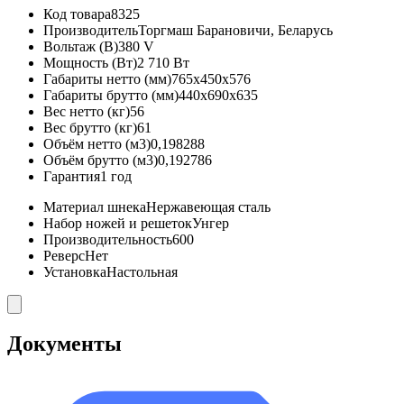
Код товара
8325
Производитель
Торгмаш Барановичи, Беларусь
Вольтаж (В)
380 V
Мощность (Вт)
2 710 Вт
Габариты нетто (мм)
765x450x576
Габариты брутто (мм)
440x690x635
Вес нетто (кг)
56
Вес брутто (кг)
61
Объём нетто (м3)
0,198288
Объём брутто (м3)
0,192786
Гарантия
1 год
Материал шнека
Нержавеющая сталь
Набор ножей и решеток
Унгер
Производительность
600
Реверс
Нет
Установка
Настольная
Документы