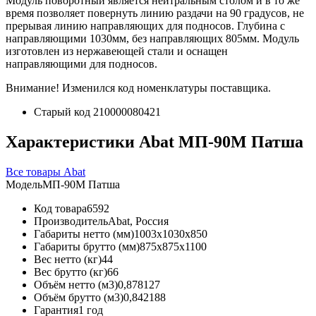
Модуль поворотный является нейтральным столом и в то же
время позволяет повернуть линию раздачи на 90 градусов, не
прерывая линию направляющих для подносов. Глубина с
направляющими 1030мм, без направляющих 805мм. Модуль
изготовлен из нержавеющей стали и оснащен
направляющими для подносов.
Внимание! Изменился код номенклатуры поставщика.
Старый код 210000080421
Характеристики Abat МП-90M Патша
Все товары Abat
Модель
МП-90M Патша
Код товара
6592
Производитель
Abat, Россия
Габариты нетто (мм)
1003x1030x850
Габариты брутто (мм)
875x875x1100
Вес нетто (кг)
44
Вес брутто (кг)
66
Объём нетто (м3)
0,878127
Объём брутто (м3)
0,842188
Гарантия
1 год