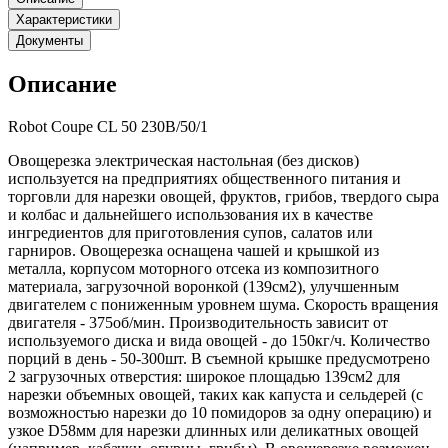
Характеристики
Документы
Описание
Robot Coupe CL 50 230B/50/1
Овощерезка электрическая настольная (без дисков)
используется на предприятиях общественного питания и
торговли для нарезки овощей, фруктов, грибов, твердого сыра
и колбас и дальнейшего использования их в качестве
ингредиентов для приготовления супов, салатов или
гарниров. Овощерезка оснащена чашей и крышкой из
металла, корпусом моторного отсека из композитного
материала, загрузочной воронкой (139см2), улучшенным
двигателем с пониженным уровнем шума. Скорость вращения
двигателя - 375об/мин. Производительность зависит от
используемого диска и вида овощей - до 150кг/ч. Количество
порций в день - 50-300шт. В съемной крышке предусмотрено
2 загрузочных отверстия: широкое площадью 139см2 для
нарезки объемных овощей, таких как капуста и сельдерей (с
возможностью нарезки до 10 помидоров за одну операцию) и
узкое D58мм для нарезки длинных или деликатных овощей