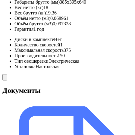
Габариты брутто (мм)
385x395x640
Вес нетто (кг)
18
Вес брутто (кг)
19.36
Объём нетто (м3)
0,068961
Объём брутто (м3)
0,097328
Гарантия
1 год
Диски в комплекте
Нет
Количество скоростей
1
Максимальная скорость
375
Производительность
150
Тип овощерезки
Электрическая
Установка
Настольная
Документы