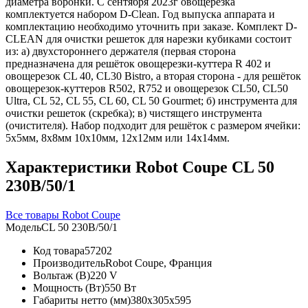
диаметра воронки. С сентября 2023г овощерезка
комплектуется набором D-Clean. Год выпуска аппарата и
комплектацию необходимо уточнить при заказе. Комплект D-
CLEAN для очистки решеток для нарезки кубиками состоит
из: а) двухстороннего держателя (первая сторона
предназначена для решёток овощерезки-куттера R 402 и
овощерезок CL 40, CL30 Bistro, а вторая сторона - для решёток
овощерезок-куттеров R502, R752 и овощерезок CL50, CL50
Ultra, CL 52, CL 55, CL 60, CL 50 Gourmet; б) инструмента для
очистки решеток (скребка); в) чистящего инструмента
(очистителя). Набор подходит для решёток с размером ячейки:
5х5мм, 8х8мм 10х10мм, 12х12мм или 14х14мм.
Характеристики Robot Coupe CL 50
230B/50/1
Все товары Robot Coupe
Модель
CL 50 230B/50/1
Код товара
57202
Производитель
Robot Coupe, Франция
Вольтаж (В)
220 V
Мощность (Вт)
550 Вт
Габариты нетто (мм)
380x305x595