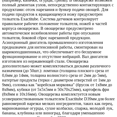
(например, кабачки, огурцы, грибы). В овощерезке возможен
полный демонтаж узлов, непосредственно контактирующих с
продуктами: отсек нарезания и бункер подачи овощей. Для
подачи продуктов к вращающемуся ножу предусмотрен
толкатель Exactitube. Система датчиков контролирует
правильное рабочее положение толкателя, ножей и частей
корпуса овощерезки. В овощерезке предусмотрено
автоматическое возобновление работы при опускании
толкателя, боковой сброс нарезанной продукции.
Асинхронный двигатель промышленного изготовления
предназначен для интенсивной работы, смонтирован на
шарикоподшипниках, что обеспечивает его бесшумное
функционирование и отсутствие вибраций. Вал двигателя
изготовлен из нержавеющей стали. Овощерезка
дополнительно может комплектоваться дисками различного
назначения (до 50шт.): ломтики (толщина плоского среза от
0,6мм до 14мм, толщина волнистого среза от 2мм до 5мм),
натертые продукты (терки с диаметром отверстий от 1мм до
9мм), соломка как "корейская морковка" (брусок от 1х8мм до
8х8мм), кубики (от 5х5х5мм и 50х70х25мм), картофель фри
(8х8мм и 10х16мм). Овощерезка комплектуется новым
усовершенствованным толкателем Exactitube D39мм для более
равномерной нарезки мелких ингредиентов, таких как перец,
маринованные огурцы, сухие колбаски, спаржа, молодой лук,
бананы, клубника или виноград, благодаря уменьшению