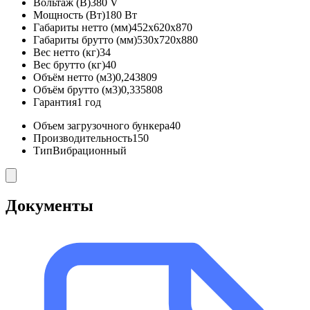
Вольтаж (В)
380 V
Мощность (Вт)
180 Вт
Габариты нетто (мм)
452x620x870
Габариты брутто (мм)
530x720x880
Вес нетто (кг)
34
Вес брутто (кг)
40
Объём нетто (м3)
0,243809
Объём брутто (м3)
0,335808
Гарантия
1 год
Объем загрузочного бункера
40
Производительность
150
Тип
Вибрационный
Документы