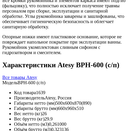
Все кромки рукомойника и элементов каркаса имеют подгиб
(фальцовку), что полностью исключает получение травмы
персоналом при сборке, эксплуатации и санитарной
обработке. Углы рукомойника заварены и зашлифованы, что
обеспечивает гигиеническую безопасность и облегчает
санитарную обработку.
Опорные ножки имеют пластиковое основание, которое не
повреждает напольное покрытие при эксплуатации ванны.
Рукомойник укомплектован сливным сифоном с
гидрозатвором и смесителем.
Характеристики Atesy ВРН-600 (с/п)
Все товары Atesy
Модель
ВРН-600 (с/п)
Код товара
1639
Производитель
Atesy, Россия
Габариты нетто (мм)
500x600x870(890)
Габариты брутто (мм)
660x960x510
Вес нетто (кг)
26
Вес брутто (кг)
29.9
Объём нетто (м3)
0,261000
Объём брутто (м3)
0,323136