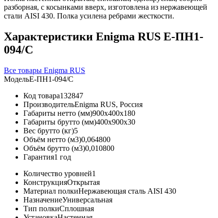
разборная, с косынками вверх, изготовлена из нержавеющей
стали AISI 430. Полка усилена ребрами жесткости.
Характеристики Enigma RUS Е-ПН1-
094/С
Все товары Enigma RUS
Модель
Е-ПН1-094/С
Код товара
132847
Производитель
Enigma RUS, Россия
Габариты нетто (мм)
900x400x180
Габариты брутто (мм)
400x900x30
Вес брутто (кг)
5
Объём нетто (м3)
0,064800
Объём брутто (м3)
0,010800
Гарантия
1 год
Количество уровней
1
Конструкция
Открытая
Материал полки
Нержавеющая сталь AISI 430
Назначение
Универсальная
Тип полки
Сплошная
Установка
Настенная