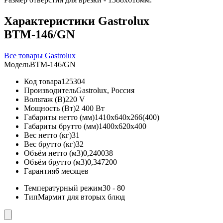
Характеристики Gastrolux
ВТМ-146/GN
Все товары Gastrolux
Модель
ВТМ-146/GN
Код товара
125304
Производитель
Gastrolux, Россия
Вольтаж (В)
220 V
Мощность (Вт)
2 400 Вт
Габариты нетто (мм)
1410x640x266(400)
Габариты брутто (мм)
1400x620x400
Вес нетто (кг)
31
Вес брутто (кг)
32
Объём нетто (м3)
0,240038
Объём брутто (м3)
0,347200
Гарантия
6 месяцев
Температурный режим
30 - 80
Тип
Мармит для вторых блюд