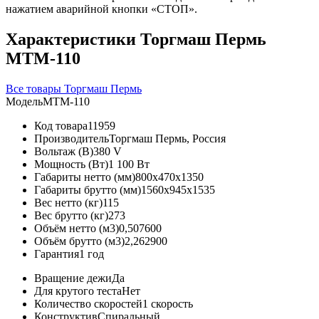
нажатием аварийной кнопки «СТОП».
Характеристики Торгмаш Пермь
МТМ-110
Все товары Торгмаш Пермь
Модель
МТМ-110
Код товара
11959
Производитель
Торгмаш Пермь, Россия
Вольтаж (В)
380 V
Мощность (Вт)
1 100 Вт
Габариты нетто (мм)
800x470x1350
Габариты брутто (мм)
1560x945x1535
Вес нетто (кг)
115
Вес брутто (кг)
273
Объём нетто (м3)
0,507600
Объём брутто (м3)
2,262900
Гарантия
1 год
Вращение дежи
Да
Для крутого теста
Нет
Количество скоростей
1 скорость
Конструктив
Спиральный