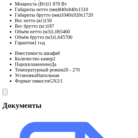
Мощность (Вт)
11 870 Вт
Габариты нетто (мм)
840x840x1510
Габариты брутто (мм)
1040x920x1720
Вес нетто (кг)
150
Вес брутто (кг)
187
Объём нетто (м3)
1,065460
Объём брутто (м3)
1,645700
Гарантия
1 год
Вместимость шкафа
8
Количество камер
2
Пароувлажнение
Да
Температурный режим
20 - 270
Установка
Напольная
Формат емкости
GN2/1
Документы