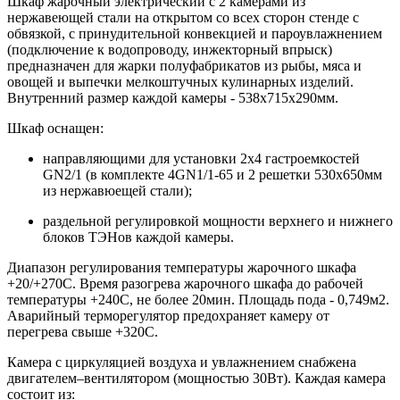
Шкаф жарочный электрический с 2 камерами из
нержавеющей стали на открытом со всех сторон стенде с
обвязкой, с принудительной конвекцией и пароувлажнением
(подключение к водопроводу, инжекторный впрыск)
предназначен для жарки полуфабрикатов из рыбы, мяса и
овощей и выпечки мелкоштучных кулинарных изделий.
Внутренний размер каждой камеры - 538х715х290мм.
Шкаф оснащен:
направляющими для установки 2х4 гастроемкостей
GN2/1 (в комплекте 4GN1/1-65 и 2 решетки 530х650мм
из нержавюещей стали);
раздельной регулировкой мощности верхнего и нижнего
блоков ТЭНов каждой камеры.
Диапазон регулирования температуры жарочного шкафа
+20/+270С. Время разогрева жарочного шкафа до рабочей
температуры +240С, не более 20мин. Площадь пода - 0,749м2.
Аварийный терморегулятор предохраняет камеру от
перегрева свыше +320С.
Камера с циркуляцией воздуха и увлажнением снабжена
двигателем–вентилятором (мощностью 30Вт). Каждая камера
состоит из: