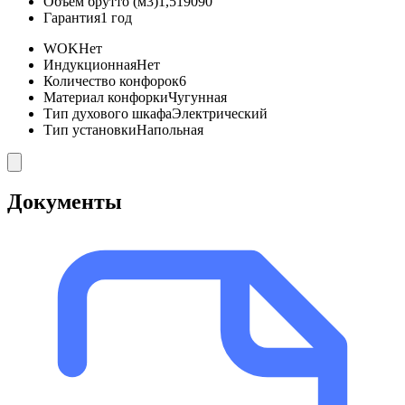
Объём брутто (м3)
1,519090
Гарантия
1 год
WOK
Нет
Индукционная
Нет
Количество конфорок
6
Материал конфорки
Чугунная
Тип духового шкафа
Электрический
Тип установки
Напольная
Документы