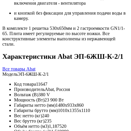
включения двигателя - вентилятора
и кнопкой без фиксации для управления подачи воды в
камеру.
В комплекте 1 решетка 530х650мм и 2 гастроемкости GN1/1-
65. Плита имеет регулируемые по высоте ножки. Все
конструктивные элементы выполнены из нержавеющей
стали.
Характеристики Abat ЭП-6ЖШ-К-2/1
Все товары Abat
Модель
ЭП-6ЖШ-К-2/1
Код товара
11647
Производитель
Abat, Россия
Вольтаж (В)
380 V
Мощность (Вт)
23 900 Вт
Габариты нетто (мм)
1480x933x860
Габариты брутто (мм)
1010x1355x1110
Вес нетто (кг)
240
Вес брутто (кг)
235
Объём нетто (м3)
1,187520