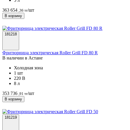
5 л
363 654
/шт
,36 тг
В корзину
181218
Фритюрница электрическая Roller Grill FD 80 R
В наличии в Астанe
Холодная зона
1 шт
220 В
8 л
353 736
/шт
,91 тг
В корзину
181219