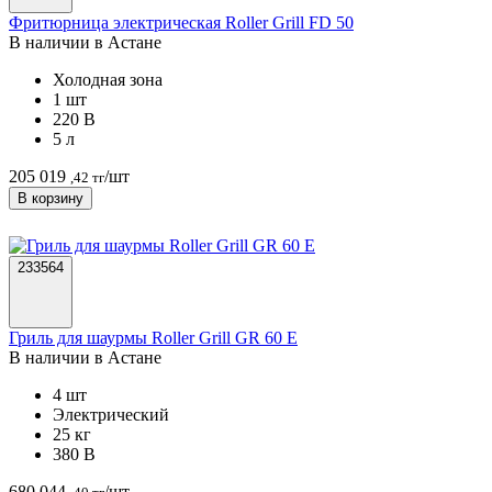
Фритюрница электрическая Roller Grill FD 50
В наличии в Астанe
Холодная зона
1 шт
220 В
5 л
205 019
/шт
,42 тг
В корзину
233564
Гриль для шаурмы Roller Grill GR 60 E
В наличии в Астанe
4 шт
Электрический
25 кг
380 В
680 044
/шт