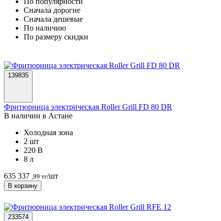
По популярности
Cначала дорогие
Cначала дешевые
По наличию
По размеру скидки
139835
Фритюрница электрическая Roller Grill FD 80 DR
В наличии в Астанe
Холодная зона
2 шт
220 В
8 л
635 337
/шт
,99 тг
В корзину
233574