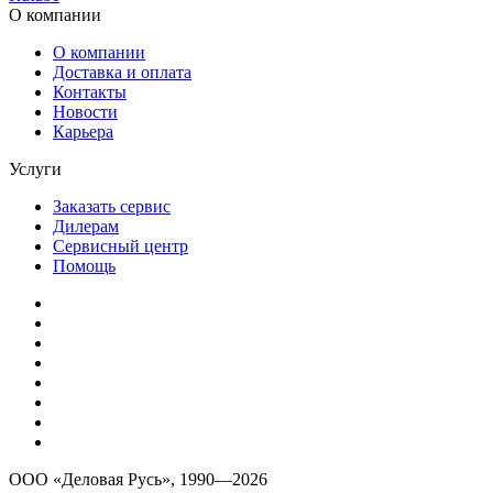
Новости
Карьера
Услуги
Заказать сервис
Дилерам
Сервисный центр
Помощь
ООО «Деловая Русь», 1990—2026
Интернет ресурс носит исключительно информационный
характер и не является публичной офертой, определяемой
положениями ст. 437 Гражданского кодекса РФ.
Общество с ограниченной ответственностью «Трапеза» ОГРН
1147746333624, Юридический адрес 125319, г. Москва, ул.
Черняховского, дом № 5, корпус 1, этаж 1 пом. IV ком. 18-20