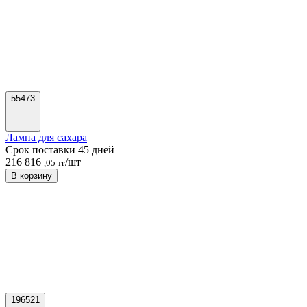
55473
Лампа для сахара
Срок поставки 45 дней
216 816
/шт
,05 тг
В корзину
196521
Мандолина «Ультра» L 38 DE BUYER 04071707
Срок поставки 7 дней
207 236
/шт
,68 тг