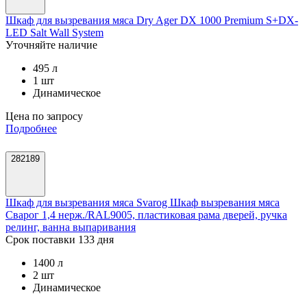
Шкаф для вызревания мяса Dry Ager DX 1000 Premium S+DX-
LED Salt Wall System
Уточняйте наличие
495 л
1 шт
Динамическое
Цена по запросу
Подробнее
282189
Шкаф для вызревания мяса Svarog Шкаф вызревания мяса
Сварог 1,4 нерж./RAL9005, пластиковая рама дверей, ручка
релинг, ванна выпаривания
Срок поставки 133 дня
1400 л
2 шт
Динамическое