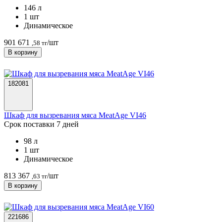
146 л
1 шт
Динамическое
901 671
/шт
,58 тг
В корзину
182081
Шкаф для вызревания мяса MeatAge VI46
Срок поставки 7 дней
98 л
1 шт
Динамическое
813 367
/шт
,63 тг
В корзину
221686