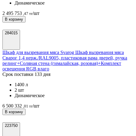
Динамическое
2 495 753
/шт
,47 тг
В корзину
284015
Шкаф для вызревания мяса Svarog Шкаф вызревания мяса
Сварог 1,4 нерж./RAL9005, пластиковая рама дверей, ручка
релинг+Соляная стена (гималайская, розовая)+Комплект
освещения RGB влаго
Срок поставки 133 дня
1400 л
2 шт
Динамическое
6 500 332
/шт
,01 тг
В корзину
223750