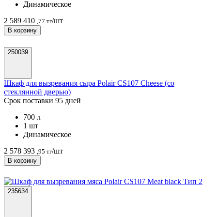
Динамическое
2 589 410
/шт
,77 тг
В корзину
250039
Шкаф для вызревания сыра Polair CS107 Cheese (со
стеклянной дверью)
Срок поставки 95 дней
700 л
1 шт
Динамическое
2 578 393
/шт
,95 тг
В корзину
235634