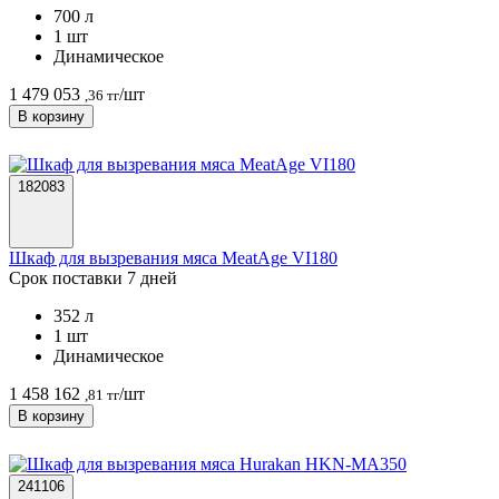
700 л
1 шт
Динамическое
1 479 053
/шт
,36 тг
В корзину
182083
Шкаф для вызревания мяса MeatAge VI180
Срок поставки 7 дней
352 л
1 шт
Динамическое
1 458 162
/шт
,81 тг
В корзину
241106