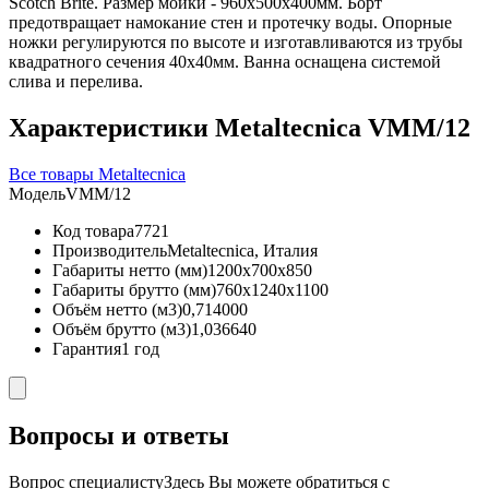
Scotch Brite. Размер мойки - 960х500х400мм. Борт
предотвращает намокание стен и протечку воды. Опорные
ножки регулируются по высоте и изготавливаются из трубы
квадратного сечения 40х40мм. Ванна оснащена системой
слива и перелива.
Характеристики Metaltecnica VMM/12
Все товары Metaltecnica
Модель
VMM/12
Код товара
7721
Производитель
Metaltecnica, Италия
Габариты нетто (мм)
1200x700x850
Габариты брутто (мм)
760x1240x1100
Объём нетто (м3)
0,714000
Объём брутто (м3)
1,036640
Гарантия
1 год
Вопросы и ответы
Вопрос специалисту
Здесь Вы можете обратиться с