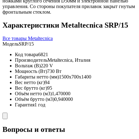
ножками круглого сечения D50мм и электронной панелью
управления. Со стороны покупателя прилавок закрыт гнутым
фронтальным стеклом.
Характеристики Metaltecnica SRP/15
Все товары Metaltecnica
Модель
SRP/15
Код товара
6821
Производитель
Metaltecnica, Италия
Вольтаж (В)
220 V
Мощность (Вт)
730 Вт
Габариты нетто (мм)
1500x700x1400
Вес нетто (кг)
94
Вес брутто (кг)
95
Объём нетто (м3)
1,470000
Объём брутто (м3)
0,940000
Гарантия
1 год
Вопросы и ответы