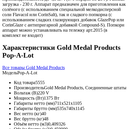
загрузка - 230 г. Аппарат предназначен для приготовления как
солёного (с использованием специальной мелкодисперсной
соли Flavacol или CorinSalt), так и сладкого попкорна (с
использованием сладких глазирующих добавок GlazePop или
CorinGlaze с антипригарной добавкой Compound-S). Попкорн
аппарат можно устанавливать на тележку арт.2015 (в
комплект не входит)
Характеристики Gold Medal Products
Pop-A-Lot
Все товары Gold Medal Products
Модель
Pop-A-Lot
Код товара
5555
Производитель
Gold Medal Products, Соединенные штаты
Вольтаж (В)
220 V
Мощность (Вт)
1375 Вт
Габариты нетто (мм)
711x521x1105
Габариты брутто (мм)
535x740x1145
Вес нетто (кг)
40
Вес брутто (кг)
48
Объём нетто (м3)
0,409326