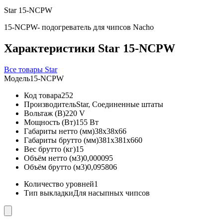
Star 15-NCPW
15-NCPW- подогреватель для чипсов Nacho
Характеристики Star 15-NCPW
Все товары Star
Модель
15-NCPW
Код товара
252
Производитель
Star, Соединенные штаты
Вольтаж (В)
220 V
Мощность (Вт)
155 Вт
Габариты нетто (мм)
38x38x66
Габариты брутто (мм)
381x381x660
Вес брутто (кг)
15
Объём нетто (м3)
0,000095
Объём брутто (м3)
0,095806
Количество уровней
1
Тип выкладки
Для насыпных чипсов