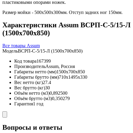
пластиковыми опорами ножек.
Размер мойки - 500х500х300мм. Отступ задних ног 150мм.
Характеристики Assum ВСРП-С-5/15-Л
(1500х700х850)
Все товары Assum
Модель
ВСРП-С-5/15-Л (1500х700х850)
Код товара
167399
Производитель
Assum, Россия
Габариты нетто (мм)
1500x700x850
Габариты брутто (мм)
710x1495x330
Вес нетто (кг)
27.4
Вес брутто (кг)
30
Объём нетто (м3)
0,892500
Объём брутто (м3)
0,350279
Гарантия
1 год
Вопросы и ответы