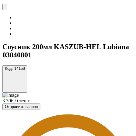
Соусник 200мл KASZUB-HEL Lubiana
03040801
Код:
14158
3 396
/шт
,31 тг
Отправить запрос