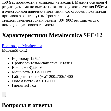
150 (гастроемкости в комплект не входят). Мармит оснащен 4
регулируемыми по высоте ножками круглого сечения D50мм
и электронной панелью управления. Со стороны покупателя
прилавок закрыт гнутым фронтальным
стеклом.Температурный режим +30/+90С регулируется с
помощью цифрового термостата.
Характеристики Metaltecnica SFC/12
Все товары Metaltecnica
Модель
SFC/12
Код товара
12795
Производитель
Metaltecnica, Италия
Вольтаж (В)
220 V
Мощность (Вт)
4000 Вт
Габариты нетто (мм)
1200x700x1400
Объём нетто (м3)
1,176000
Гарантия
1 год
Вопросы и ответы