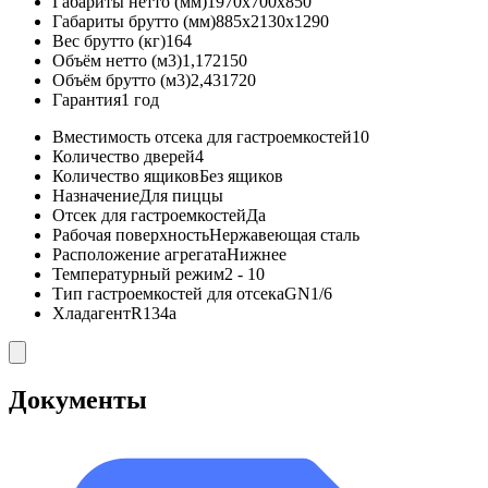
Габариты нетто (мм)
1970x700x850
Габариты брутто (мм)
885x2130x1290
Вес брутто (кг)
164
Объём нетто (м3)
1,172150
Объём брутто (м3)
2,431720
Гарантия
1 год
Вместимость отсека для гастроемкостей
10
Количество дверей
4
Количество ящиков
Без ящиков
Назначение
Для пиццы
Отсек для гастроемкостей
Да
Рабочая поверхность
Нержавеющая сталь
Расположение агрегата
Нижнее
Температурный режим
2 - 10
Тип гастроемкостей для отсека
GN1/6
Хладагент
R134a
Документы