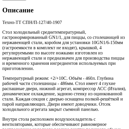
Описание
Техно-ТТ СПН/П-127/40-1907
Стол холодильный среднетемпературный,
гастронормированный GN1/1, для пиццы, со столешницей из
нержавеющей стали, коробом для установки 10GN1/6-150мм
(гастроемкости в комплект не входят), крышкой, 4
регулируемыми по высоте ножками изготовлен из
нержавеющей стали и предназначен для производства пиццы
и временного хранения ингредиентов используемых при
приготовлении.
Температурный режим: +2/+10С. Объём - 460л. Глубина
рабочей части столешницы - 486мм. Стол имеет 4 глухие
распашные двери, нижний агрегат, компрессор АСС (Италия),
динамическое охлаждение, заднюю стенку из оцинкованной
стали. Каждая секция с дверью оснащена полкой-решёткой и
парой направляющих. Двери имеют доводчики. Отсек
холодильного агрегата закрыт съемной панелью.
Внутри стола расположен воздухоохладитель с
вентиляторами, которые обеспечивают равномерное