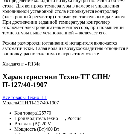
распределение холодного воздуха внутри полезного объема
стола. Для контроля температуры в камере и управления
холодильной установкой стола используется контроллер
(электронный регулятор) с термочувствительным датчиком.
При достижении заданной температуры контроллер
отключает электродвигатель компрессора, при повышении
температуры выше установленной – включает его.
Режим разморозки (оттаивания) испарителя включается
автоматически. Талая вода из воздухоохладителя отводится в
ванночку, расположенную в агрегатном отсеке.
Хладагент - R134a.
Характеристики Техно-ТТ СПН/
П-127/40-1907
Все товары Техно-ТТ
Модель
СПН/П-127/40-1907
Код товара
125770
Производитель
Техно-ТТ, Россия
Вольтаж (В)
220 V
Мощность (Вт)
460 Вт