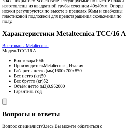
304 с покрытием Scotch Brite. Регулируемые по высоте ножки
изготовлены из квадратной трубы сечением 40х40мм. Опоры
ножки регулируются по высоте в пределах 60мм и снабжены
пластиковой подложкой для предотвращения скольжения по
полу.
Характеристики Metaltecnica TCC/16 A
Все товары Metaltecnica
Модель
TCC/16 A
Код товара
1046
Производитель
Metaltecnica, Италия
Габариты нетто (мм)
1600x700x850
Вес нетто (кг)
50
Вес брутто (кг)
52
Объём нетто (м3)
0,952000
Гарантия
1 год
Вопросы и ответы
Вопрос специалисту
Здесь Вы можете обратиться с